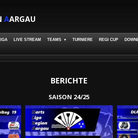
N
A
ARGAU
LIGA
LIVE STREAM
TEAMS
TURNIERE
REGI CUP
DOWN
BERICHTE
SAISON 24/25