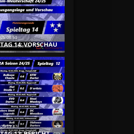
025
08:51
LTAG 14: VORSCHAU
025
13:47
LTAG 12: BERICHT