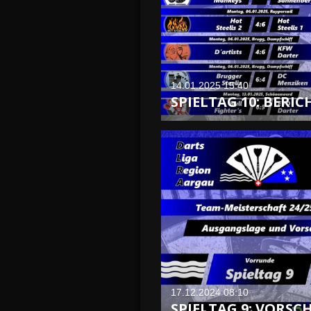
14.01.2025
15:40
SPIELTAG 10: BERIC
17.12.2024
08:10
SPIELTAG 9: VORSC