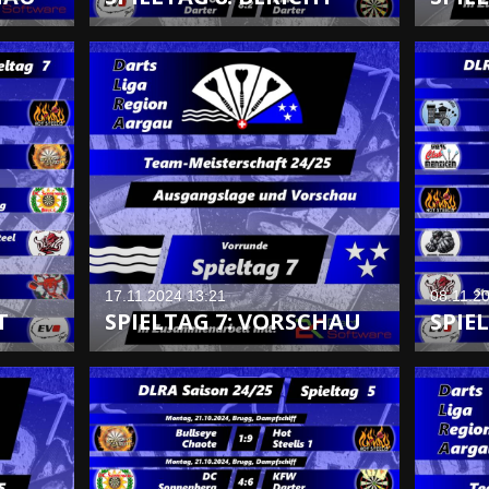
17.11.2024
13:21
08.11.2
T
SPIELTAG 7: VORSCHAU
SPIE