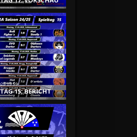
LTAG 17: VORSCHAU
025
15:59
LTAG 15: BERICHT