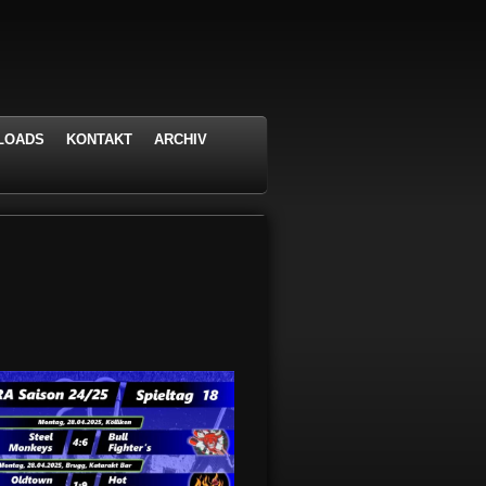
LOADS
KONTAKT
ARCHIV