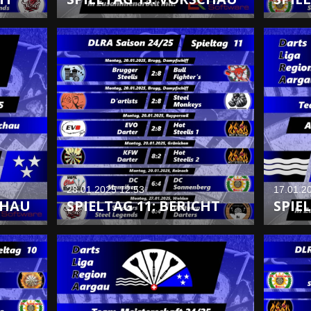
28.01.2025
12:53
17.01.2
CHAU
SPIELTAG 11: BERICHT
SPIE