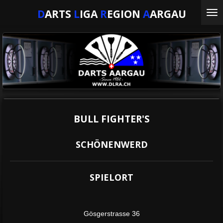
Zum
D
ARTS
L
IGA
R
EGION
A
ARGAU
Hauptinhalt
springen
BULL FIGHTER'S
SCHÖNENWERD
SPIELORT
Gösgerstrasse 36