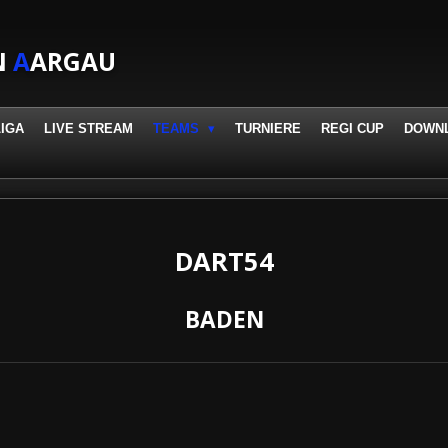
N
A
ARGAU
LIGA
LIVE STREAM
TEAMS
TURNIERE
REGI CUP
DOWN
DART54
BADEN