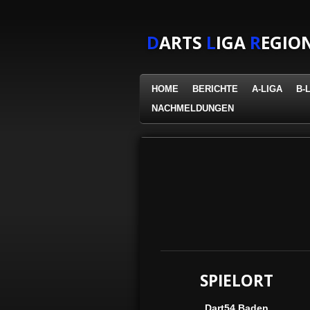
Zum
Hauptinhalt
D
ARTS
L
IGA
R
EGIO
springen
HOME
BERICHTE
A-LIGA
B-
NACHMELDUNGEN
SPIELORT
Dart54 Baden