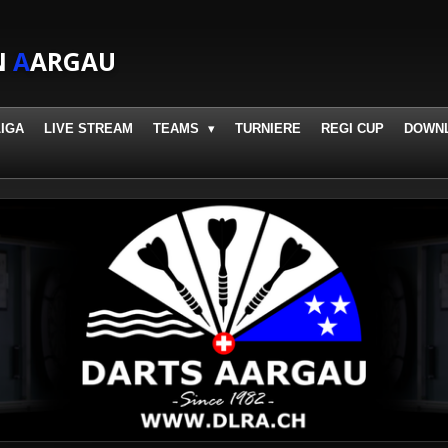
N
A
ARGAU
LIGA
LIVE STREAM
TEAMS
TURNIERE
REGI CUP
DOWN