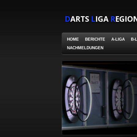
Zum
Hauptinhalt
D
ARTS
L
IGA
R
EGIO
springen
HOME
BERICHTE
A-LIGA
B-
NACHMELDUNGEN