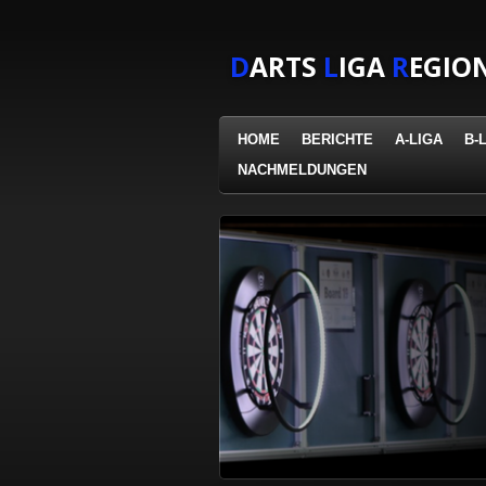
Zum
Hauptinhalt
D
ARTS
L
IGA
R
EGIO
springen
HOME
BERICHTE
A-LIGA
B-
NACHMELDUNGEN