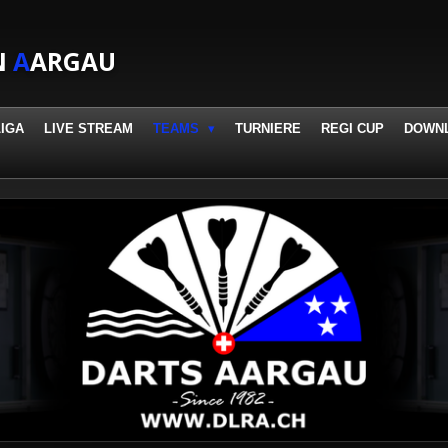
N
A
ARGAU
LIGA
LIVE STREAM
TEAMS
TURNIERE
REGI CUP
DOWN