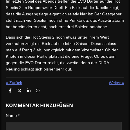
Im letzten Spiel des Abends treffen die EVO Darter auf die Hot
Steelis 2 im Rupperswiler Duell. Ein Blick auf die Tabelle zeigt,
dass die Ausgangslage eigentlich relativ klar ist: Der Gastgeber
steht nach vier Spielen noch ohne Punkte da, das Auswärtsteam
hat bereits deren acht, nach erst drei Spielen notabene.
Dass sich die Hot Steelis 2 noch etwas unter ihrem Wert
verkaufen zeigt ein Blick auf die letzte Saison: Diese schloss
man auf Rang 3 ab, punktgleich mit dem Vizemeister. Ob der
Knoten in dieser Partie platzt ist die eine Frage. Ob es dann
gegen die EVO Darter reicht, die zweite, denn der DLRA-
Neuling schlägt sich bisher sehr gut.
«
Zurück
Weiter
»
T
T
T
T
e
e
e
e
i
i
i
i
KOMMENTAR HINZUFÜGEN
l
l
l
l
e
e
e
e
n
n
n
n
Name *