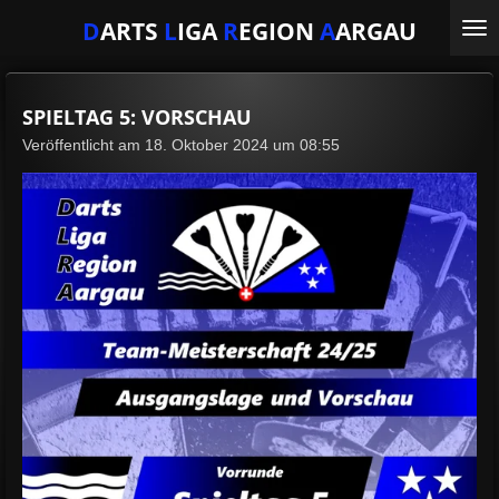
Zum
D
ARTS
L
IGA
R
EGION
A
ARGAU
Hauptinhalt
springen
SPIELTAG 5: VORSCHAU
Veröffentlicht am 18. Oktober 2024 um 08:55