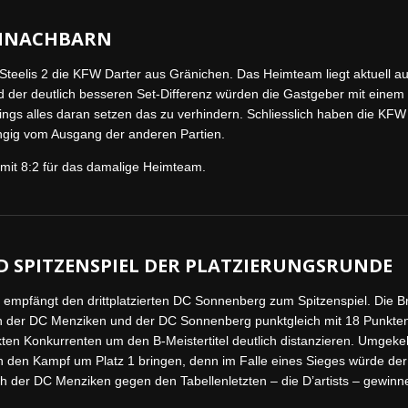
ENNACHBARN
teelis 2 die KFW Darter aus Gränichen. Das Heimteam liegt aktuell auf
d der deutlich besseren Set-Differenz würden die Gastgeber mit einem
ings alles daran setzen das zu verhindern. Schliesslich haben die KFW
ängig vom Ausgang der anderen Partien.
 mit 8:2 für das damalige Heimteam.
 SPITZENSPIEL DER PLATZIERUNGSRUNDE
empfängt den drittplatzierten DC Sonnenberg zum Spitzenspiel. Die Br
rn der DC Menziken und der DC Sonnenberg punktgleich mit 18 Punkten
kten Konkurrenten um den B-Meistertitel deutlich distanzieren. Umge
n den Kampf um Platz 1 bringen, denn im Falle eines Sieges würde de
h der DC Menziken gegen den Tabellenletzten – die D’artists – gewinn