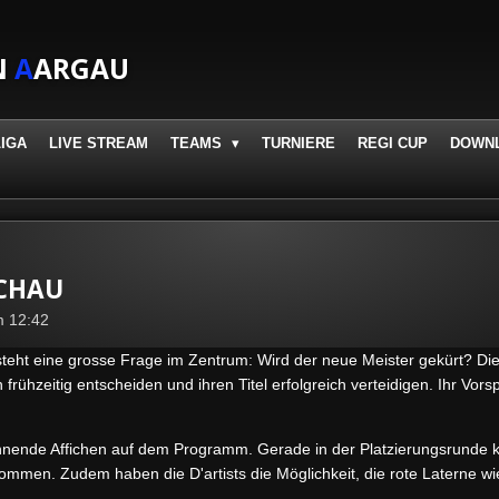
N
A
ARGAU
LIGA
LIVE STREAM
TEAMS
TURNIERE
REGI CUP
DOWN
SCHAU
m 12:42
teht eine grosse Frage im Zentrum: Wird der neue Meister gekürt? Die
frühzeitig entscheiden und ihren Titel erfolgreich verteidigen. Ihr Vor
annende Affichen auf dem Programm. Gerade in der Platzierungsrunde 
men. Zudem haben die D'artists die Möglichkeit, die rote Laterne w