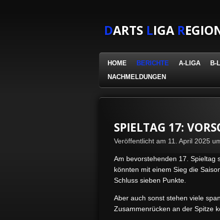
Zum
Hauptinhalt
D
ARTS
L
IGA
R
EGIO
springen
HOME
BERICHTE
A-LIGA
B-
NACHMELDUNGEN
SPIELTAG 17: VOR
Veröffentlicht am 11. April 2025 u
Am bevorstehenden 17. Spieltag s
könnten mit einem Sieg die Saison 
Schluss sieben Punkte.
Aber auch sonst stehen viele sp
Zusammenrücken an der Spitze kom