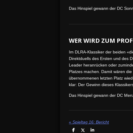
Das Hinspiel gewann der DC Sonn
WER WIRD ZUM PROF
Im DLRA-Klassiker der beiden «di
Direktduells des Ersten und des D
Leader heranrücken oder zumindes
Platzes machen. Damit wären die 
übernommenen letzten Platz wieder
klar: Der Gewinn dieses Klassikers
Das Hinspiel gewann der DC Menz
«
Spieltag 16: Bericht
T
T
T