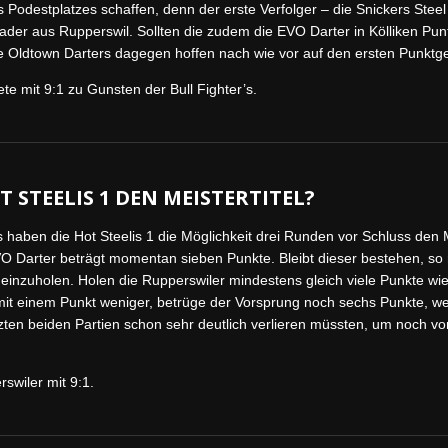
 Podestplatzes schaffen, denn der erste Verfolger – die Snickers Stee
r aus Rupperswil. Sollten die zudem die EVO Darter in Kölliken Punt
ie Oldtown Darters dagegen hoffen nach wie vor auf den ersten Punktge
e mit 9:1 zu Gunsten der Bull Fighter’s.
T STEELIS 1 DEN MEISTERTITEL?
haben die Hot Steelis 1 die Möglichkeit drei Runden vor Schluss den M
VO Darter beträgt momentan sieben Punkte. Bleibt dieser bestehen, so 
einzuholen. Holen die Rupperswiler mindestens gleich viele Punkte wie
mit einem Punkt weniger, betrüge der Vorsprung noch sechs Punkte, we
tzten beiden Partien schon sehr deutlich verlieren müssten, um noch v
swiler mit 9:1.