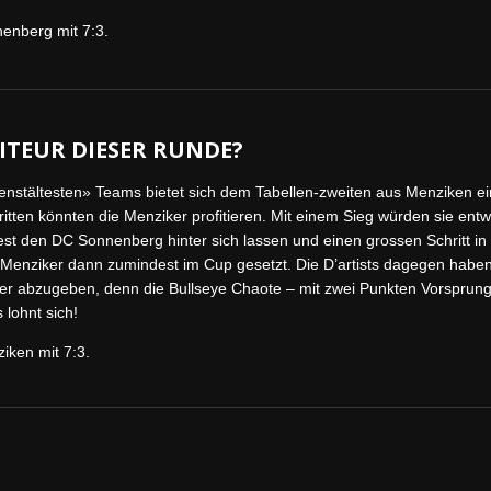
enberg mit 7:3.
ITEUR DIESER RUNDE?
enstältesten» Teams bietet sich dem Tabellen-zweiten aus Menziken e
ritten könnten die Menziker profitieren. Mit einem Sieg würden sie ent
t den DC Sonnenberg hinter sich lassen und einen grossen Schritt in 
Menziker dann zumindest im Cup gesetzt. Die D’artists dagegen haben
 abzugeben, denn die Bullseye Chaote – mit zwei Punkten Vorsprung – 
 lohnt sich!
iken mit 7:3.