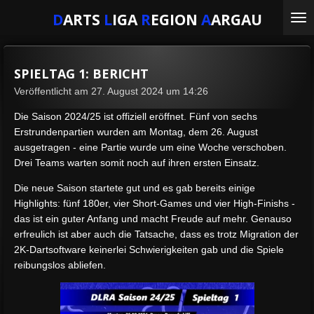
Zum
D
ARTS
L
IGA
R
EGION
A
ARGAU
Hauptinhalt
springen
SPIELTAG 1: BERICHT
Veröffentlicht am 27. August 2024 um 14:26
Die Saison 2024/25 ist offiziell eröffnet. Fünf von sechs
Erstrundenpartien wurden am Montag, dem 26. August
ausgetragen - eine Partie wurde um eine Woche verschoben.
Drei Teams warten somit noch auf ihren ersten Einsatz.
Die neue Saison startete gut und es gab bereits einige
Highlights: fünf 180er, vier Short-Games und vier High-Finishs -
das ist ein guter Anfang und macht Freude auf mehr. Genauso
erfreulich ist aber auch die Tatsache, dass es trotz Migration der
2K-Dartsoftware keinerlei Schwierigkeiten gab und die Spiele
reibungslos abliefen.