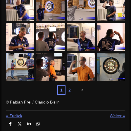
1
2
© Fabian Frei / Claudio Bislin
«
Zurück
Weiter
»
T
T
T
T
e
e
e
e