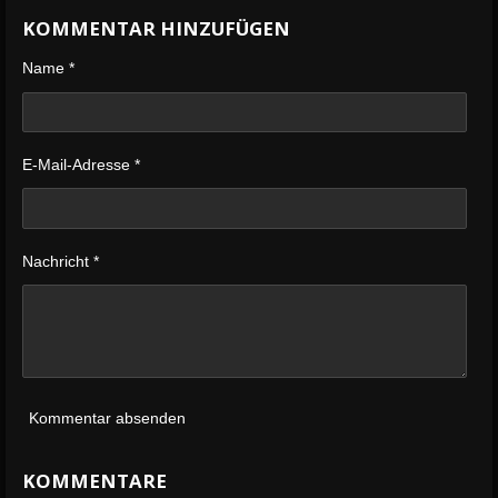
i
i
i
i
KOMMENTAR HINZUFÜGEN
l
l
l
l
e
e
e
e
n
n
n
n
Name *
E-Mail-Adresse *
Nachricht *
Kommentar absenden
KOMMENTARE