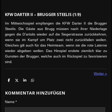
KFW DARTER II – BRUGGER STEELIS (1:9)
Im Mittwochsspiel empfangen die KFW Darter II die Brugger
Steelis. Die Gäste aus Brugg müssen nach ihrer Niederlage
gegen die D’artsits wieder auf die Siegerstrasse zurückkehren,
wenn sie im Kampf um Platz zwei nicht zurückfallen wollen.
Gleiches gilt auch für das Heimteam, wenn sie die rote Laterne
wieder abgeben wollen. Das Hinspiel endete ziemlich klar zu
Gunsten der Brugger, welche auch im Rückspiel zu favorisieren
sind.
Weiter
»
T
T
T
T
e
e
e
e
i
i
i
i
KOMMENTAR HINZUFÜGEN
l
l
l
l
e
e
e
e
n
n
n
n
Name *