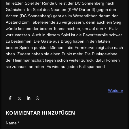
Im letzten Spiel der Runde 8 reist der DC Sonnenberg nach
Gränichen. Im Spiel des Neunten (KFW Darter II) gegen den
Achten (DC Sonnenberg) geht es im Wesentlichen darum den
Abstand zum Tabellenende zu vergrössern, denn auch ein Sieg
würde keinem der beiden Teams reichen, um auf den 7. Platz
vorzustossen. Auch in diesem Spiel ist die Favoritenrolle schwer
zu bestimmen. Die Gäste aus Brugg haben in den letzten
beiden Spielen punkten können – die Formkurve zeigt also nach
oben. Zudem haben sie einen Punkt mehr. Die Punktgewinne
der Heimmannschaft liegen schon weiter zurück, dafür können
sie zuhause antreten. Es wird auf jeden Fall spannend
Weiter
»
T
T
T
T
e
e
e
e
i
i
i
i
KOMMENTAR HINZUFÜGEN
l
l
l
l
e
e
e
e
n
n
n
n
Name *