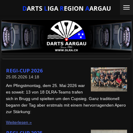
Zum
D
ARTS
L
IGA
R
EGION
A
ARGAU
Hauptinhalt
springen
REGI-CUP 2026
25.05.2026
14:18
Am Pfingstmontag, dem 25. Mai 2026 war
es soweit: 13 von 18 DLRA-Teams trafen
sich in Brugg und spielten um den Cupsieg. Ganz traditionell
begann der Tag aber erstmals mit einem hervorragenden Apero
zur Stärkung:
Weiterlesen »
REGI-CUP 2025